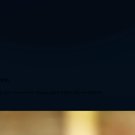
eer.
en laten bouwen en daarna goed willen blijven beheren.