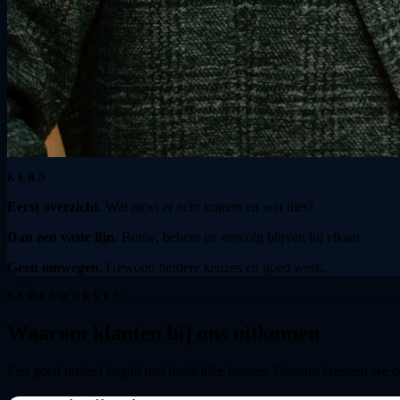
KERN
Eerst overzicht.
Wat moet er echt komen en wat niet?
Dan een vaste lijn.
Bouw, beheer en vervolg blijven bij elkaar.
Geen omwegen.
Gewoon heldere keuzes en goed werk.
SAMENWERKEN
Waarom klanten bij ons uitkomen
Een goed project begint met duidelijke keuzes. Daarom brengen we eer