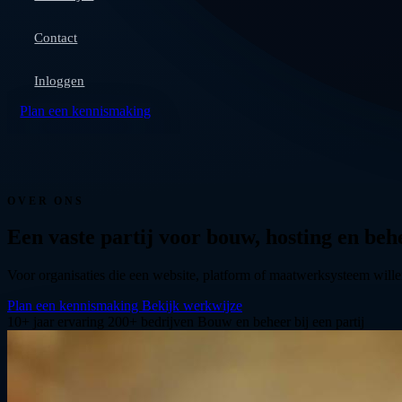
Contact
Inloggen
Plan een kennismaking
OVER ONS
Een vaste partij voor bouw, hosting en beh
Voor organisaties die een website, platform of maatwerksysteem will
Plan een kennismaking
Bekijk werkwijze
10+ jaar ervaring
200+ bedrijven
Bouw en beheer bij een partij