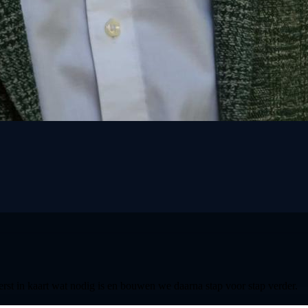
st in kaart wat nodig is en bouwen we daarna stap voor stap verder.